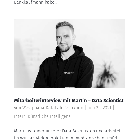
Bankkaufmann habe...
Mitarbeiterinterview mit Martin – Data Scientist
von
Westphalia DataLab Redaktion
|
Juni 25, 2021
|
Intern
,
Künstliche Intelligenz
Martin ist einer unserer Data Scientisten und arbeitet
im WDL an vielen Projekten im medizinischen Umfeld