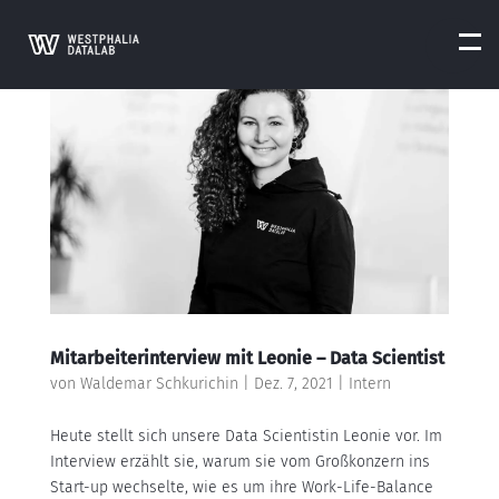
Mitarbeiterinterview mit Leonie – Data Scientist
von
Waldemar Schkurichin
|
Dez. 7, 2021
|
Intern
Heute stellt sich unsere Data Scientistin Leonie vor. Im
Interview erzählt sie, warum sie vom Großkonzern ins
Start-up wechselte, wie es um ihre Work-Life-Balance